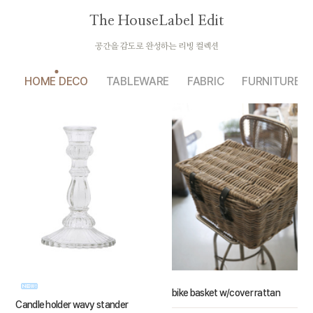
The HouseLabel Edit
공간을 감도로 완성하는 리빙 컬렉션
HOME DECO
TABLEWARE
FABRIC
FURNITURE
bike basket w/cover rattan
Candle holder wavy stander