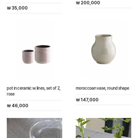
￦ 200,000
￦ 35,000
pot in ceramic w. lines, set of 2,
moroccoan vase, round shape
rose
￦ 147,000
￦ 46,000