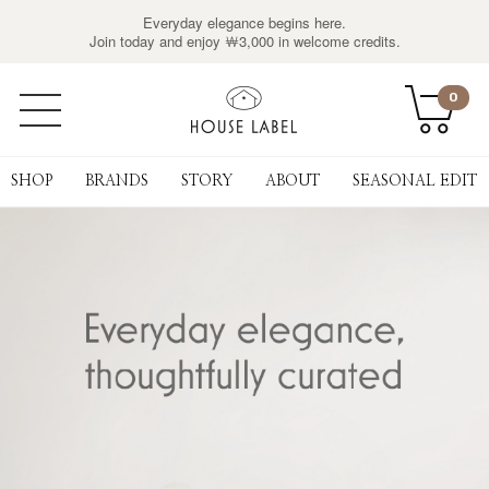
Everyday elegance begins here.
Join today and enjoy ￦3,000 in welcome credits.
0
SHOP
BRANDS
STORY
ABOUT
SEASONAL EDIT