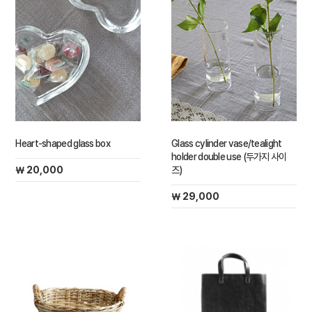
Heart-shaped glass box
Glass cylinder vase/tealight
holder double use (두가지 사이
￦ 20,000
즈)
￦ 29,000