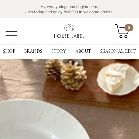
Everyday elegance begins here.
Join today and enjoy ￦3,000 in welcome credits.
0
SHOP
BRANDS
STORY
ABOUT
SEASONAL EDIT