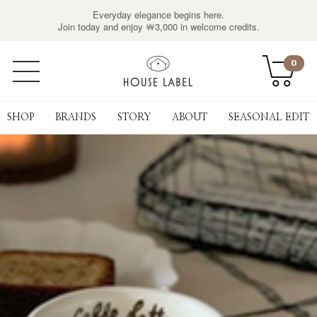
Everyday elegance begins here.
Join today and enjoy ￦3,000 in welcome credits.
0
SHOP
BRANDS
STORY
ABOUT
SEASONAL EDIT