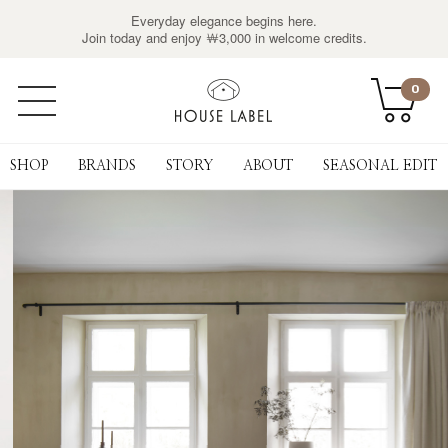
Everyday elegance begins here.
Join today and enjoy ￦3,000 in welcome credits.
0
SHOP
BRANDS
STORY
ABOUT
SEASONAL EDIT