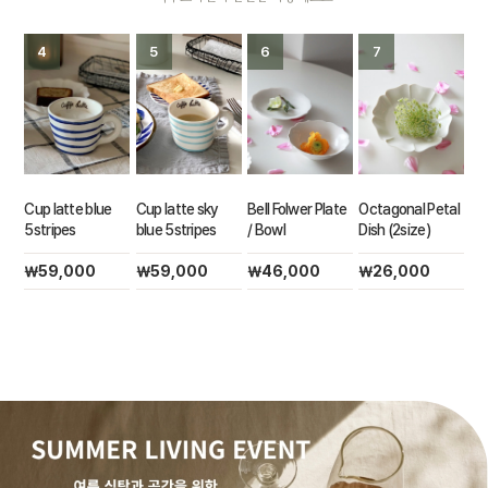
4
5
6
7
Cup latte blue
Cup latte sky
Bell Folwer Plate
Octagonal Petal
Oc
5stripes
blue 5stripes
/ Bowl
Dish (2size)
￦
￦59,000
￦59,000
￦46,000
￦26,000