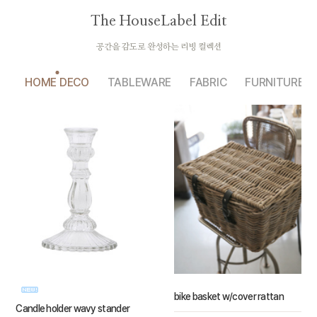
The HouseLabel Edit
공간을 감도로 완성하는 리빙 컬렉션
HOME DECO
TABLEWARE
FABRIC
FURNITURE
bike basket w/cover rattan
Candle holder wavy stander