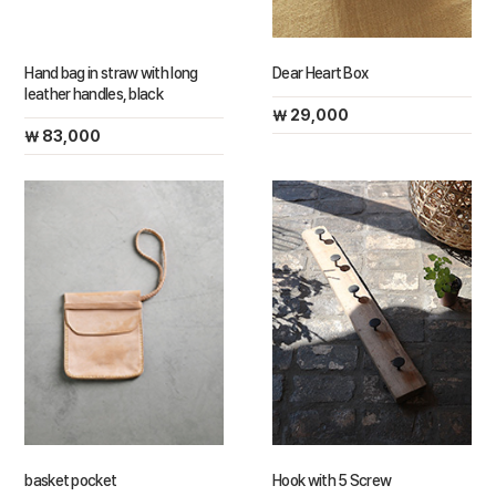
Hand bag in straw with long
Dear Heart Box
leather handles, black
￦ 29,000
￦ 83,000
basket pocket
Hook with 5 Screw