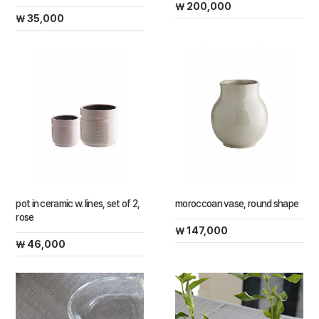
￦ 200,000
￦ 35,000
pot in ceramic w. lines, set of 2,
moroccoan vase, round shape
rose
￦ 147,000
￦ 46,000