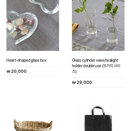
Heart-shaped glass box
Glass cylinder vase/tealight
holder double use (두가지 사이
￦ 20,000
즈)
￦ 29,000