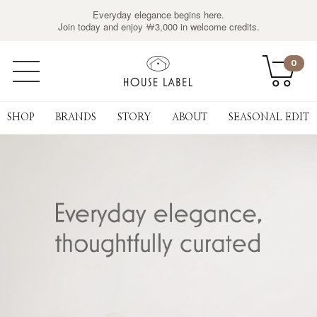
Everyday elegance begins here.
Join today and enjoy ￦3,000 in welcome credits.
0
SHOP
BRANDS
STORY
ABOUT
SEASONAL EDIT