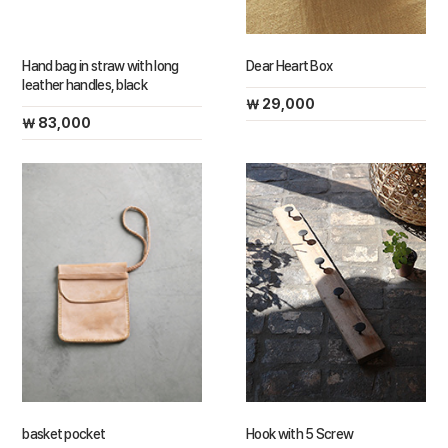
Hand bag in straw with long
Dear Heart Box
leather handles, black
￦ 29,000
￦ 83,000
basket pocket
Hook with 5 Screw