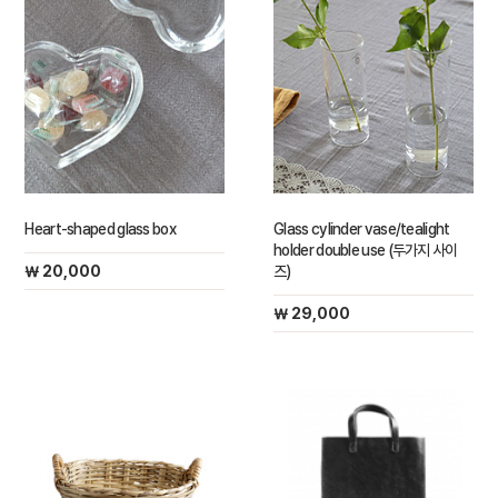
Heart-shaped glass box
Glass cylinder vase/tealight
holder double use (두가지 사이
￦ 20,000
즈)
￦ 29,000