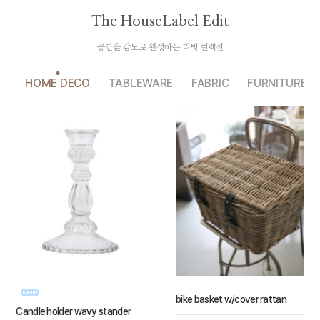
The HouseLabel Edit
공간을 감도로 완성하는 리빙 컬렉션
HOME DECO
TABLEWARE
FABRIC
FURNITURE
bike basket w/cover rattan
Candle holder wavy stander