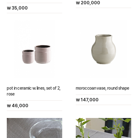
￦ 200,000
￦ 35,000
pot in ceramic w. lines, set of 2,
moroccoan vase, round shape
rose
￦ 147,000
￦ 46,000