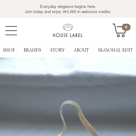
Everyday elegance begins here.
Join today and enjoy ￦3,000 in welcome credits.
0
SHOP
BRANDS
STORY
ABOUT
SEASONAL EDIT