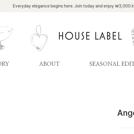
Everyday elegance begins here. Join today and enjoy ￦3,000 i
ORY
ABOUT
SEASONAL EDI
Ange