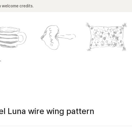
n welcome credits.
T
l Luna wire wing pattern