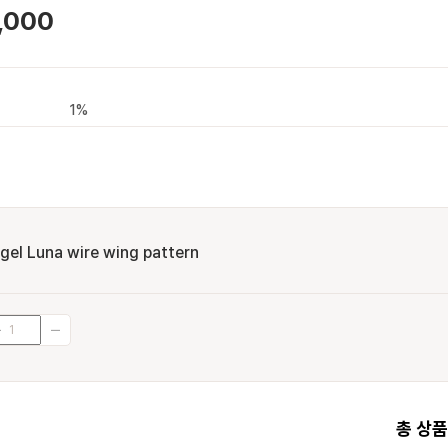
,000
1%
gel Luna wire wing pattern
총 상품