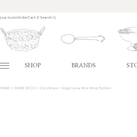
Log-in
Join
Order
Cart
0
Search
SHOP
BRANDS
ST
HOME
>
HOME DECO
>
Christmas
> Angel Luna Wire Wing Pattern