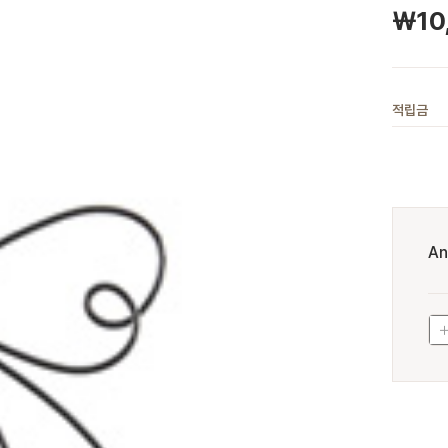
￦
10
적립금
An