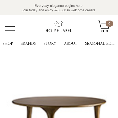
Everyday elegance begins here.
Join today and enjoy ￦3,000 in welcome credits.
0
SHOP
BRANDS
STORY
ABOUT
SEASONAL EDIT