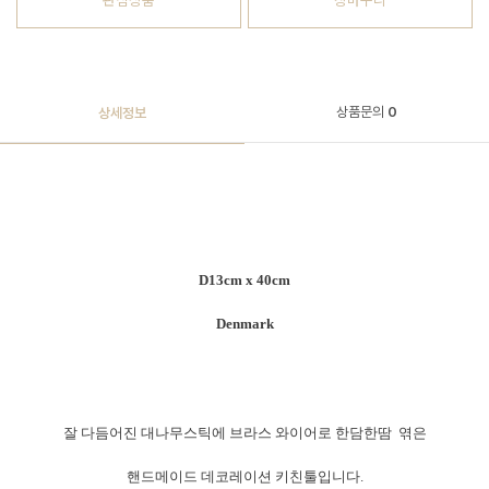
관심상품
장바구니
상품문의
0
상세정보
D13cm x
40cm
Denmark
잘 다듬어진 대나무스틱에 브라스 와이어로 한담한땀 엮은
핸드메이드 데코레이션 키친툴입니다.