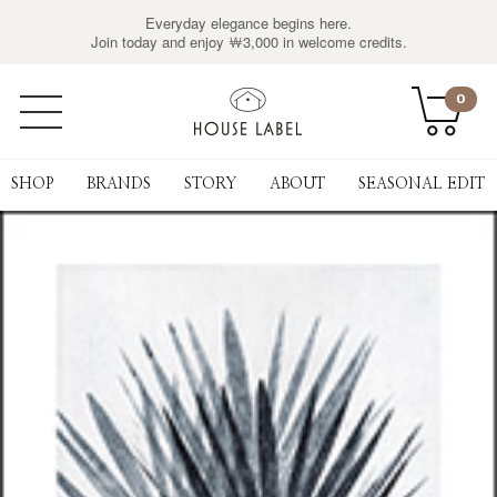
Everyday elegance begins here.
Join today and enjoy ￦3,000 in welcome credits.
0
SHOP
BRANDS
STORY
ABOUT
SEASONAL EDIT