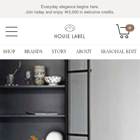
Everyday elegance begins here.
Join today and enjoy ￦3,000 in welcome credits.
0
SHOP
BRANDS
STORY
ABOUT
SEASONAL EDIT