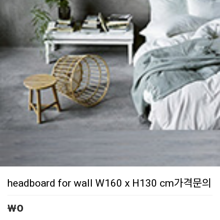
headboard for wall W160 x H130 cm가격문의
￦
0