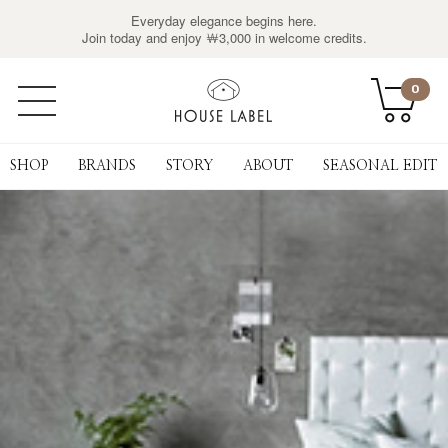
Everyday elegance begins here.
Join today and enjoy ￦3,000 in welcome credits.
0
SHOP
BRANDS
STORY
ABOUT
SEASONAL EDIT