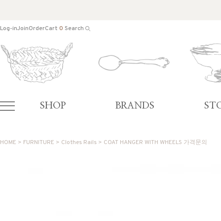
Log-in
Join
Order
Cart
0
Search
SHOP
BRANDS
ST
HOME
>
FURNITURE
>
Clothes Rails
> COAT HANGER WITH WHEELS 가격문의