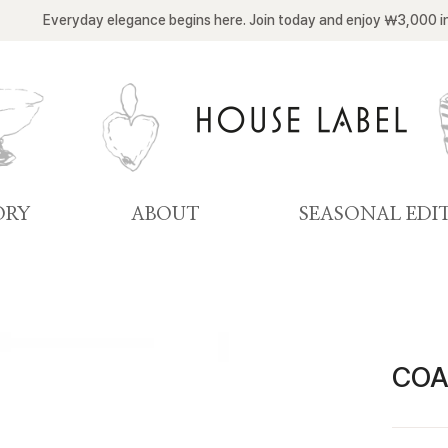
Everyday elegance begins here. Join today and enjoy ￦3,000 i
ORY
ABOUT
SEASONAL EDI
COA