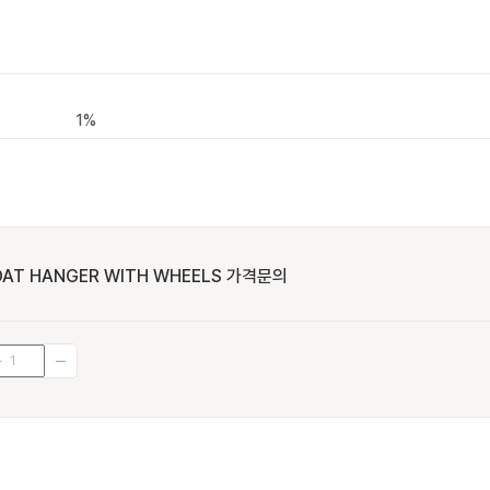
1%
OAT HANGER WITH WHEELS 가격문의