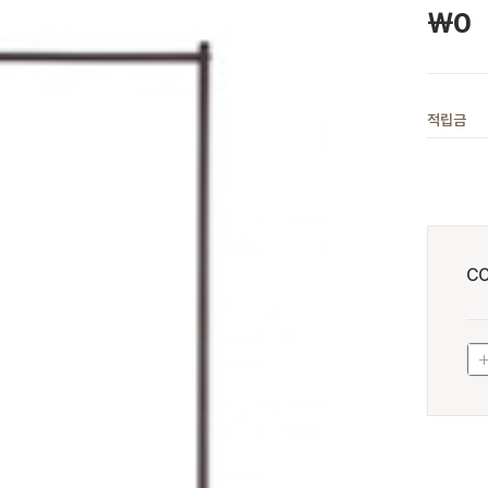
￦
0
적립금
C