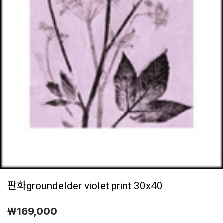
판화groundelder violet print 30x40
￦
169,000