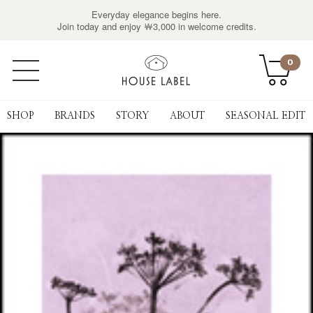
Everyday elegance begins here.
Join today and enjoy ￦3,000 in welcome credits.
0
SHOP
BRANDS
STORY
ABOUT
SEASONAL EDIT