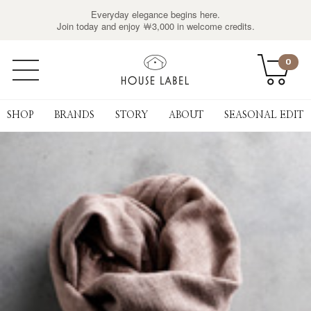
Everyday elegance begins here.
Join today and enjoy ￦3,000 in welcome credits.
0
SHOP
BRANDS
STORY
ABOUT
SEASONAL EDIT