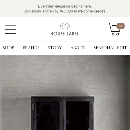
Everyday elegance begins here.
Join today and enjoy ￦3,000 in welcome credits.
0
SHOP
BRANDS
STORY
ABOUT
SEASONAL EDIT