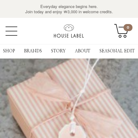
Everyday elegance begins here.
Join today and enjoy ￦3,000 in welcome credits.
0
SHOP
BRANDS
STORY
ABOUT
SEASONAL EDIT