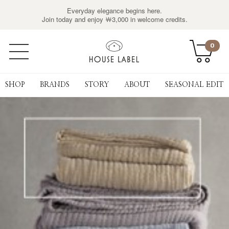
Everyday elegance begins here.
Join today and enjoy ￦3,000 in welcome credits.
0
SHOP
BRANDS
STORY
ABOUT
SEASONAL EDIT