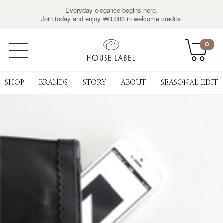
Everyday elegance begins here.
Join today and enjoy ￦3,000 in welcome credits.
0
SHOP
BRANDS
STORY
ABOUT
SEASONAL EDIT