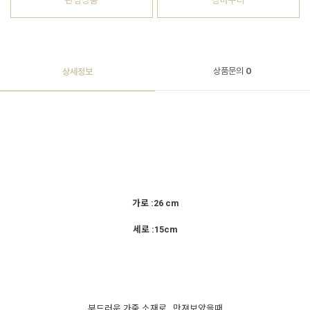
관심상품
장바구니
상품문의
0
상세정보
가로 :26 cm
세로 :15cm
부드러운 가죽 소재로 ..만져보았을때